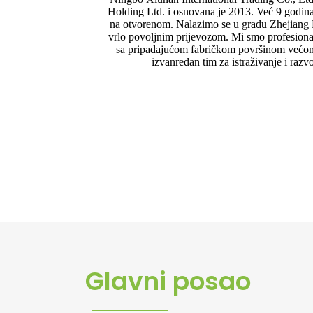
Holding Ltd. i osnovana je 2013. Već 9 godina
na otvorenom. Nalazimo se u gradu Zhejiang N
vrlo povoljnim prijevozom. Mi smo profesional
sa pripadajućom fabričkom površinom većo
izvanredan tim za istraživanje i razv
Glavni posao