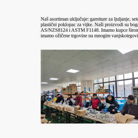
Naš asortiman uključuje: garniture za ljuljanje, set
plastični poklopac za vijke. Naši proizvodi su bog
AS/NZS8124 i ASTM F1148. Imamo kupce širom svet
imamo ožičene trgovine na mnogim vanjskotrgovins