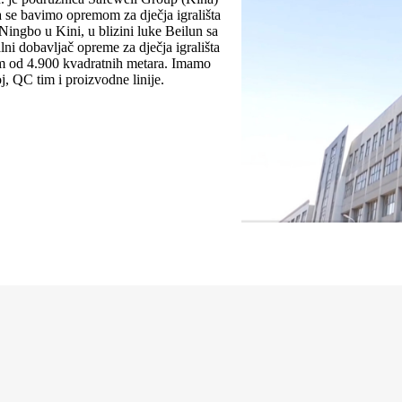
 se bavimo opremom za dječja igrališta
ingbo u Kini, u blizini luke Beilun sa
ni dobavljač opreme za dječja igrališta
m od 4.900 kvadratnih metara. Imamo
oj, QC tim i proizvodne linije.