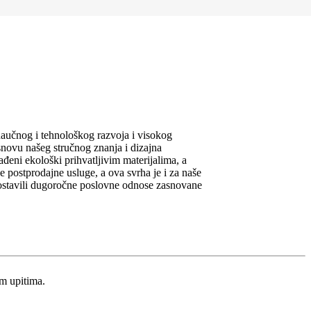
naučnog i tehnološkog razvoja i visokog
snovu našeg stručnog znanja i dizajna
ađeni ekološki prihvatljivim materijalima, a
e postprodajne usluge, a ova svrha je i za naše
spostavili dugoročne poslovne odnose zasnovane
m upitima.