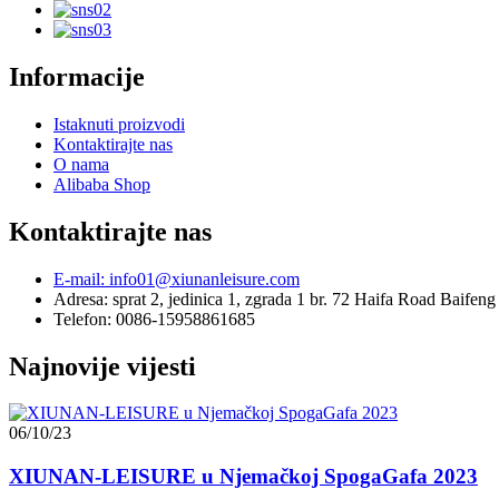
Informacije
Istaknuti proizvodi
Kontaktirajte nas
O nama
Alibaba Shop
Kontaktirajte nas
E-mail: info01@xiunanleisure.com
Adresa: sprat 2, jedinica 1, zgrada 1 br. 72 Haifa Road Baife
Telefon: 0086-15958861685
Najnovije vijesti
06/10/23
XIUNAN-LEISURE u Njemačkoj SpogaGafa 2023