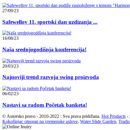
27/09/23
Safewellov 11. sportski dan uzdizanja ...
16/08/23
Naša srednjogodišnja konferencija!
20/03/23
Najnoviji trend razvoja swing proizvoda
06/02/23
Nastavi sa radom Početak banketa!
© Autorsko pravo - 2010-2022 : Sva prava pridržana.
Hot Products
-
Kokošinjac otporan na vremenske uslove
,
Water Slide Garden
,
Tradic