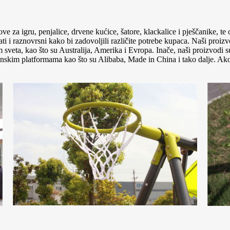
ove za igru, penjalice, drvene kućice, šatore, klackalice i pješčanike, te
ati i raznovrsni kako bi zadovoljili različite potrebe kupaca. Naši proi
a, kao što su Australija, Amerika i Evropa. Inače, naši proizvodi su
kim platformama kao što su Alibaba, Made in China i tako dalje. Ako s