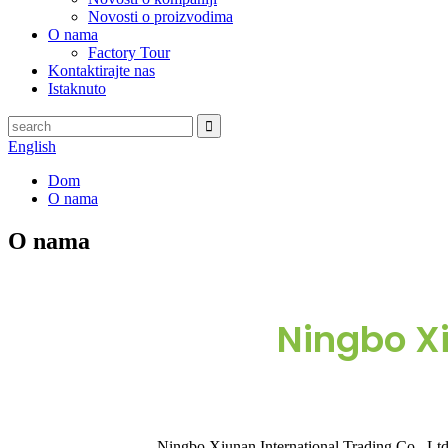
Novosti o proizvodima
O nama
Factory Tour
Kontaktirajte nas
Istaknuto
English
Dom
O nama
O nama
Ningbo Xi
Ningbo Xiunan International Trading Co., Ltd