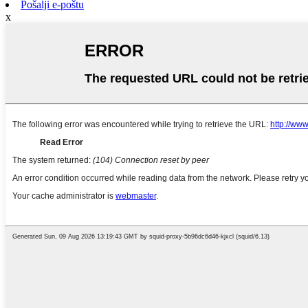
Pošalji e-poštu
x