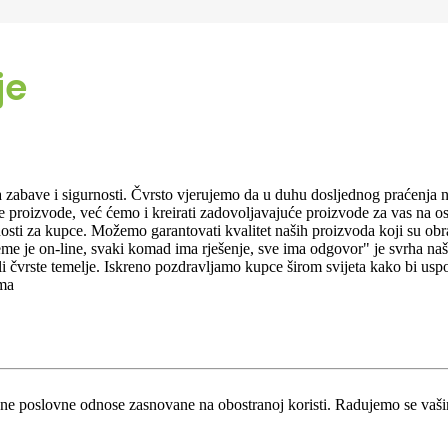
je
a zabave i sigurnosti. Čvrsto vjerujemo da u duhu dosljednog praćenja 
e proizvode, već ćemo i kreirati zadovoljavajuće proizvode za vas na o
nosti za kupce. Možemo garantovati kvalitet naših proizvoda koji su obr
eme je on-line, svaki komad ima rješenje, sve ima odgovor" je svrha naš
li čvrste temelje. Iskreno pozdravljamo kupce širom svijeta kako bi u
ima
čne poslovne odnose zasnovane na obostranoj koristi. Radujemo se vaši