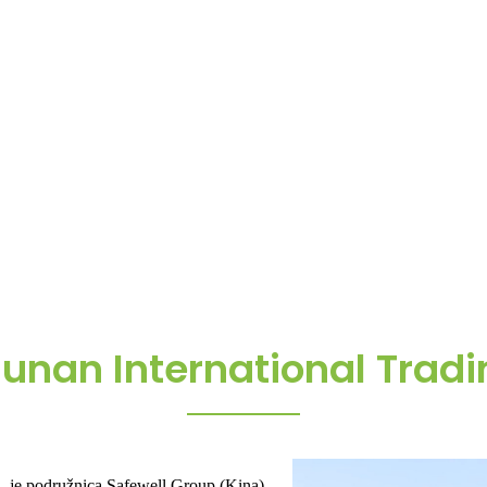
unan International Tradin
. je podružnica Safewell Group (Kina)