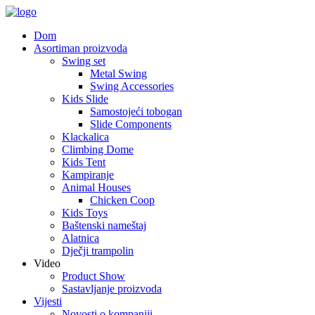
Dom
Asortiman proizvoda
Swing set
Metal Swing
Swing Accessories
Kids Slide
Samostojeći tobogan
Slide Components
Klackalica
Climbing Dome
Kids Tent
Kampiranje
Animal Houses
Chicken Coop
Kids Toys
Baštenski nameštaj
Alatnica
Dječji trampolin
Video
Product Show
Sastavljanje proizvoda
Vijesti
Novosti o kompaniji