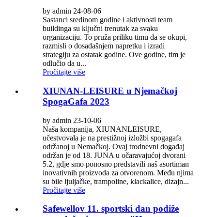
by admin 24-08-06
Sastanci sredinom godine i aktivnosti team
buildinga su ključni trenutak za svaku
organizaciju. To pruža priliku timu da se okupi,
razmisli o dosadašnjem napretku i izradi
strategiju za ostatak godine. Ove godine, tim je
odlučio da u...
Pročitajte više
XIUNAN-LEISURE u Njemačkoj
SpogaGafa 2023
by admin 23-10-06
Naša kompanija, XIUNANLEISURE,
učestvovala je na prestižnoj izložbi spogagafa
održanoj u Nemačkoj. Ovaj trodnevni događaj
održan je od 18. JUNA u očaravajućoj dvorani
5.2, gdje smo ponosno predstavili naš asortiman
inovativnih proizvoda za otvorenom. Među njima
su bile ljuljačke, trampoline, klackalice, dizajn...
Pročitajte više
Safewellov 11. sportski dan podiže