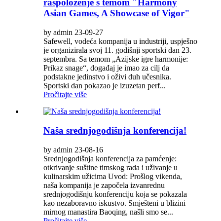
raspoloženje s temom "Harmony
Asian Games, A Showcase of Vigor"
by admin 23-09-27
Safewell, vodeća kompanija u industriji, uspješno
je organizirala svoj 11. godišnji sportski dan 23.
septembra. Sa temom „Azijske igre harmonije:
Prikaz snage“, događaj je imao za cilj da
podstakne jedinstvo i oživi duh učesnika.
Sportski dan pokazao je izuzetan perf...
Pročitajte više
Naša srednjogodišnja konferencija!
by admin 23-08-16
Srednjogodišnja konferencija za pamćenje:
otkrivanje suštine timskog rada i uživanje u
kulinarskim užicima Uvod: Prošlog vikenda,
naša kompanija je započela izvanrednu
srednjogodišnju konferenciju koja se pokazala
kao nezaboravno iskustvo. Smješteni u blizini
mirnog manastira Baoqing, našli smo se...
Pročitajte više