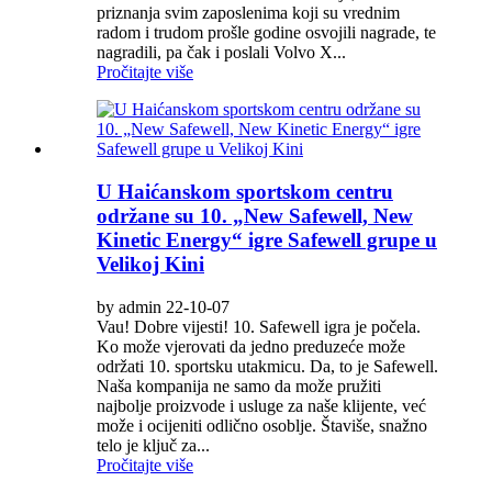
priznanja svim zaposlenima koji su vrednim
radom i trudom prošle godine osvojili nagrade, te
nagradili, pa čak i poslali Volvo X...
Pročitajte više
U Haićanskom sportskom centru
održane su 10. „New Safewell, New
Kinetic Energy“ igre Safewell grupe u
Velikoj Kini
by admin 22-10-07
Vau! Dobre vijesti! 10. Safewell igra je počela.
Ko može vjerovati da jedno preduzeće može
održati 10. sportsku utakmicu. Da, to je Safewell.
Naša kompanija ne samo da može pružiti
najbolje proizvode i usluge za naše klijente, već
može i ocijeniti odlično osoblje. Štaviše, snažno
telo je ključ za...
Pročitajte više