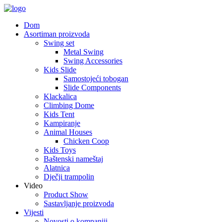
Dom
Asortiman proizvoda
Swing set
Metal Swing
Swing Accessories
Kids Slide
Samostojeći tobogan
Slide Components
Klackalica
Climbing Dome
Kids Tent
Kampiranje
Animal Houses
Chicken Coop
Kids Toys
Baštenski nameštaj
Alatnica
Dječji trampolin
Video
Product Show
Sastavljanje proizvoda
Vijesti
Novosti o kompaniji