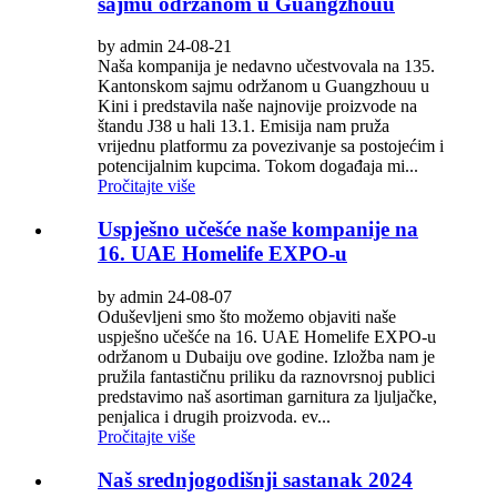
sajmu održanom u Guangzhouu
by admin 24-08-21
Naša kompanija je nedavno učestvovala na 135.
Kantonskom sajmu održanom u Guangzhouu u
Kini i predstavila naše najnovije proizvode na
štandu J38 u hali 13.1. Emisija nam pruža
vrijednu platformu za povezivanje sa postojećim i
potencijalnim kupcima. Tokom događaja mi...
Pročitajte više
Uspješno učešće naše kompanije na
16. UAE Homelife EXPO-u
by admin 24-08-07
Oduševljeni smo što možemo objaviti naše
uspješno učešće na 16. UAE Homelife EXPO-u
održanom u Dubaiju ove godine. Izložba nam je
pružila fantastičnu priliku da raznovrsnoj publici
predstavimo naš asortiman garnitura za ljuljačke,
penjalica i drugih proizvoda. ev...
Pročitajte više
Naš srednjogodišnji sastanak 2024