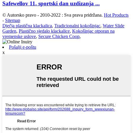
Safewellov 11. sportski dan uzdizanja ...
© Autorsko pravo - 2010-2022 : Sva prava pridržana.
Hot Products
-
Sitemap
Dječja plastična klackalica
,
Tradicionalni kokošinjac
,
Water Slide
Garden
,
Plastično sjedalo klackalice
,
Kokošinjac otporan na
vremenske uslove
,
Secure Chicken Coop
,
Pošalji e-poštu
x