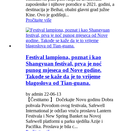
zaposlenike i njihove porodice u 2021. godini, a
destinacija je Beihai, obalni glavni grad južne
Kine. Ovo je godišnji...
Pročitajte više
Festival lampiona, poznat i kao
Shangyuan festival, prva je noć
punog mjeseca od Nove godine.
Takođe se kaže da je to vrijeme
blagoslova od Tian-guana.
by admin 22-06-13
【Čestitamo 】 Dočekajte Novu godinu Dobra
pohvala Povodom ovog festivala, Safewell
International je održao vruću proslavu Lantern
Festivala i New Spring Banket na Novoj
Safewell platformi u parku sjedišta Azije i
Pacifika. Proslava je bila c...