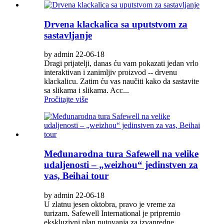
Drvena klackalica sa uputstvom za
sastavljanje
by admin 22-06-18
Dragi prijatelji, danas ću vam pokazati jedan vrlo
interaktivan i zanimljiv proizvod -- drvenu
klackalicu. Zatim ću vas naučiti kako da sastavite
sa slikama i slikama. Acc...
Pročitajte više
Međunarodna tura Safewell na velike
udaljenosti – „weizhou“ jedinstven za
vas, Beihai tour
by admin 22-06-18
U zlatnu jesen oktobra, pravo je vreme za
turizam. Safewell International je pripremio
ekskluzivni plan putovanja za izvanredne