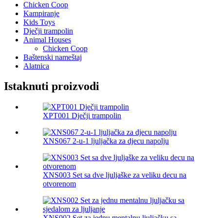
Chicken Coop
Kampiranje
Kids Toys
Dječji trampolin
Animal Houses
Chicken Coop
Baštenski nameštaj
Alatnica
Istaknuti proizvodi
XPT001 Dječji trampolin
XNS067 2-u-1 ljuljačka za djecu napolju
XNS003 Set sa dve ljuljaške za veliku decu na
otvorenom
XNS002 Set za jednu mentalnu ljuljačku sa