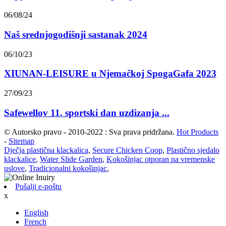
06/08/24
Naš srednjogodišnji sastanak 2024
06/10/23
XIUNAN-LEISURE u Njemačkoj SpogaGafa 2023
27/09/23
Safewellov 11. sportski dan uzdizanja ...
© Autorsko pravo - 2010-2022 : Sva prava pridržana.
Hot Products
-
Sitemap
Dječja plastična klackalica
,
Secure Chicken Coop
,
Plastično sjedalo
klackalice
,
Water Slide Garden
,
Kokošinjac otporan na vremenske
uslove
,
Tradicionalni kokošinjac
,
Pošalji e-poštu
x
English
French