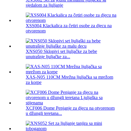
sjedalom za ljuljanje
XSS004 Klackalica za četiri osobe za djecu na
otvorenom
XNS050 Sklopivi set ljuljačke za bebe
unutrašnje ljuljačke za...
XAS-N05 110CM Mrežna ljuljačka sa mrežom
za korpe
XCF006 Dome Penjanje za djecu na otvorenom
u džungli teretana...