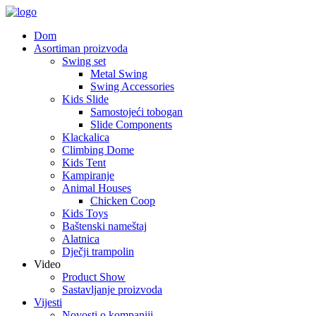
Dom
Asortiman proizvoda
Swing set
Metal Swing
Swing Accessories
Kids Slide
Samostojeći tobogan
Slide Components
Klackalica
Climbing Dome
Kids Tent
Kampiranje
Animal Houses
Chicken Coop
Kids Toys
Baštenski nameštaj
Alatnica
Dječji trampolin
Video
Product Show
Sastavljanje proizvoda
Vijesti
Novosti o kompaniji