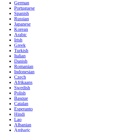
German
Portuguese
Spanish
Russian
Japanese
Korean
Arabic
Irish
Greek
Turkish
Italian
Danish
Romanian
Indonesian
Czech
Afrikaans
Swedish
Polish
Basque
Catalan
Esperanto
Hindi
Lao
Albanian
Amharic