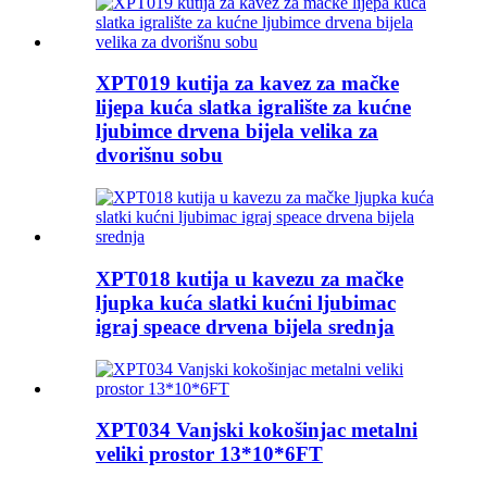
XPT019 kutija za kavez za mačke
lijepa kuća slatka igralište za kućne
ljubimce drvena bijela velika za
dvorišnu sobu
XPT018 kutija u kavezu za mačke
ljupka kuća slatki kućni ljubimac
igraj speace drvena bijela srednja
XPT034 Vanjski kokošinjac metalni
veliki prostor 13*10*6FT