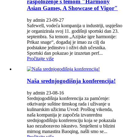
raspoloženje s temom "Harmony
Asian Games, A Showcase of Vigor"
by admin 23-09-27
Safewell, vodeća kompanija u industriji, uspješno
je organizirala svoj 11. godišnji sportski dan 23.
septembra. Sa temom „Azijske igre harmonije:
Prikaz snage“, događaj je imao za cilj da
podstakne jedinstvo i oživi duh učesnika.
Sportski dan pokazao je izuzetan perf...
Pročitajte više
Naša srednjogodišnja konferencija!
by admin 23-08-16
Srednjogodišnja konferencija za pamćenje:
otkrivanje suštine timskog rada i uživanje u
kulinarskim užicima Uvod: Prošlog vikenda,
naša kompanija je započela izvanrednu
srednjogodišnju konferenciju koja se pokazala
kao nezaboravno iskustvo. Smješteni u blizini
mirnog manastira Baoqing, našli smo se...
Pročitajte više