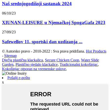
Naš srednjogodišnji sastanak 2024
06/10/23
XIUNAN-LEISURE u Njemačkoj SpogaGafa 2023
27/09/23
Safewellov 11. sportski dan uzdizanja ...
© Autorsko pravo - 2010-2022 : Sva prava pridržana.
Hot Products
-
Sitemap
Dječja plastična klackalica
,
Secure Chicken Coop
,
Water Slide
Garden
,
Plastično sjedalo klackalice
,
Tradicionalni kokošinjac
,
Kokošinjac otporan na vremenske uslove
,
Pošalji e-poštu
x