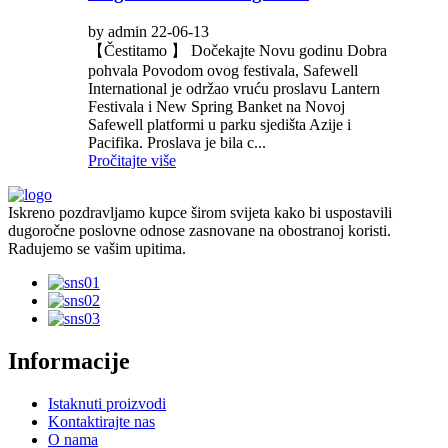
by admin 22-06-13
【Čestitamo 】 Dočekajte Novu godinu Dobra
pohvala Povodom ovog festivala, Safewell
International je održao vruću proslavu Lantern
Festivala i New Spring Banket na Novoj
Safewell platformi u parku sjedišta Azije i
Pacifika. Proslava je bila c...
Pročitajte više
Iskreno pozdravljamo kupce širom svijeta kako bi uspostavili
dugoročne poslovne odnose zasnovane na obostranoj koristi.
Radujemo se vašim upitima.
Informacije
Istaknuti proizvodi
Kontaktirajte nas
O nama