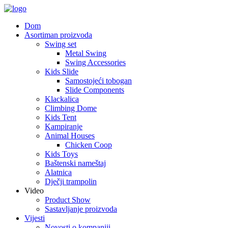
Dom
Asortiman proizvoda
Swing set
Metal Swing
Swing Accessories
Kids Slide
Samostojeći tobogan
Slide Components
Klackalica
Climbing Dome
Kids Tent
Kampiranje
Animal Houses
Chicken Coop
Kids Toys
Baštenski nameštaj
Alatnica
Dječji trampolin
Video
Product Show
Sastavljanje proizvoda
Vijesti
Novosti o kompaniji