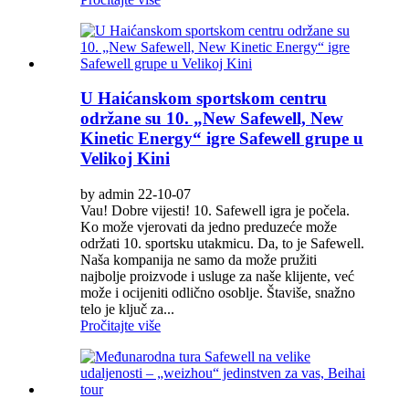
U Haićanskom sportskom centru
održane su 10. „New Safewell, New
Kinetic Energy“ igre Safewell grupe u
Velikoj Kini
by admin 22-10-07
Vau! Dobre vijesti! 10. Safewell igra je počela.
Ko može vjerovati da jedno preduzeće može
održati 10. sportsku utakmicu. Da, to je Safewell.
Naša kompanija ne samo da može pružiti
najbolje proizvode i usluge za naše klijente, već
može i ocijeniti odlično osoblje. Štaviše, snažno
telo je ključ za...
Pročitajte više