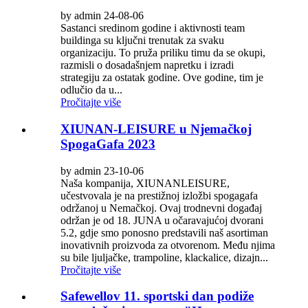
by admin 24-08-06
Sastanci sredinom godine i aktivnosti team
buildinga su ključni trenutak za svaku
organizaciju. To pruža priliku timu da se okupi,
razmisli o dosadašnjem napretku i izradi
strategiju za ostatak godine. Ove godine, tim je
odlučio da u...
Pročitajte više
XIUNAN-LEISURE u Njemačkoj
SpogaGafa 2023
by admin 23-10-06
Naša kompanija, XIUNANLEISURE,
učestvovala je na prestižnoj izložbi spogagafa
održanoj u Nemačkoj. Ovaj trodnevni događaj
održan je od 18. JUNA u očaravajućoj dvorani
5.2, gdje smo ponosno predstavili naš asortiman
inovativnih proizvoda za otvorenom. Među njima
su bile ljuljačke, trampoline, klackalice, dizajn...
Pročitajte više
Safewellov 11. sportski dan podiže