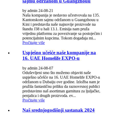
sajmu održanom u Guangzhouu
by admin 24-08-21
Naša kompanija je nedavno učestvovala na 135.
Kantonskom sajmu održanom u Guangzhouu u
Kini i predstavila naše najnovije proizvode na
štandu J38 u hali 13.1. Emisija nam pruža
vrijednu platformu za povezivanje sa postojećim i
potencijalnim kupcima. Tokom događaja mi...
Pročitajte više
Uspješno učešće naše kompanije na
16. UAE Homelife EXPO-u
by admin 24-08-07
Oduševljeni smo što možemo objaviti naše
uspješno učešće na 16. UAE Homelife EXPO-u
održanom u Dubaiju ove godine. Izložba nam je
pružila fantastičnu priliku da raznovrsnoj publici
predstavimo naš asortiman garnitura za ljuljačke,
penjalica i drugih proizvoda. ev...
Pročitajte više
Naš srednjogodišnji sastanak 2024