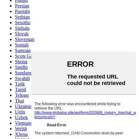
Pashto
Persian
Punjabi
Serbian
Sesotho
Sinhala
Slovak
Slovenian
Somali
Samoan
Scots Gaelic
Shona
Sindhi
Sundanese
Swahili
Tajik
Tamil
Telugu
Thai
Ukrainian
Urdu
Uzbek
Vietnamese
Welsh
Xhosa