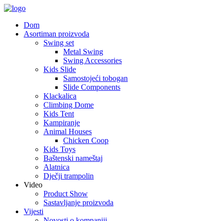
Dom
Asortiman proizvoda
Swing set
Metal Swing
Swing Accessories
Kids Slide
Samostojeći tobogan
Slide Components
Klackalica
Climbing Dome
Kids Tent
Kampiranje
Animal Houses
Chicken Coop
Kids Toys
Baštenski nameštaj
Alatnica
Dječji trampolin
Video
Product Show
Sastavljanje proizvoda
Vijesti
Novosti o kompaniji