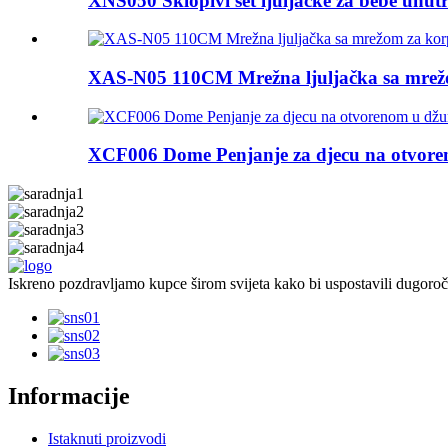
XNS050 Sklopivi set ljuljačke za bebe unutra
XAS-N05 110CM Mrežna ljuljačka sa mrež
XCF006 Dome Penjanje za djecu na otvoren
Iskreno pozdravljamo kupce širom svijeta kako bi uspostavili dugoro
Informacije
Istaknuti proizvodi