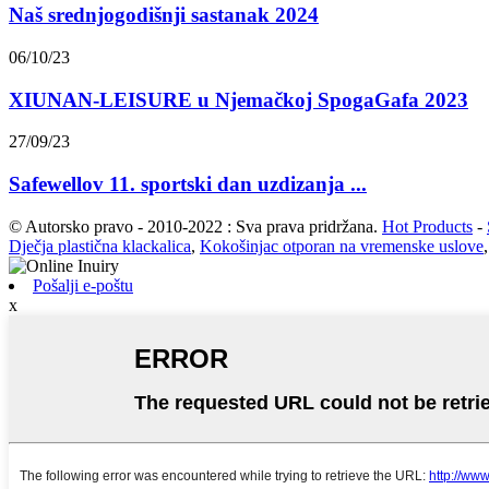
Naš srednjogodišnji sastanak 2024
06/10/23
XIUNAN-LEISURE u Njemačkoj SpogaGafa 2023
27/09/23
Safewellov 11. sportski dan uzdizanja ...
© Autorsko pravo - 2010-2022 : Sva prava pridržana.
Hot Products
-
Dječja plastična klackalica
,
Kokošinjac otporan na vremenske uslove
Pošalji e-poštu
x