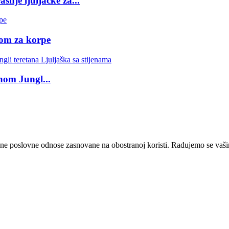
šnje ljuljačke za...
om za korpe
om Jungl...
čne poslovne odnose zasnovane na obostranoj koristi. Radujemo se vaši