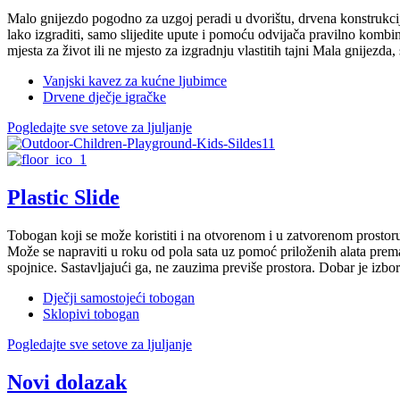
Malo gnijezdo pogodno za uzgoj peradi u dvorištu, drvena konstrukcija
lako izgraditi, samo slijedite upute i pomoću odvijača pravilno kombi
mjesta za život ili ne mjesto za izgradnju vlastitih tajni Mala gnijezda,
Vanjski kavez za kućne ljubimce
Drvene dječje igračke
Pogledajte sve setove za ljuljanje
Plastic Slide
Tobogan koji se može koristiti i na otvorenom i u zatvorenom prostoru. 
Može se napraviti u roku od pola sata uz pomoć priloženih alata prema 
spojnice. Sastavljajući ga, ne zauzima previše prostora. Dobar je izbo
Dječji samostojeći tobogan
Sklopivi tobogan
Pogledajte sve setove za ljuljanje
Novi dolazak