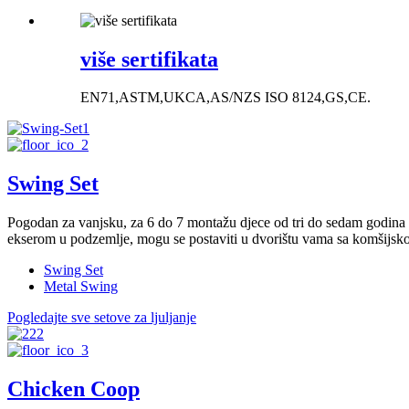
više sertifikata
EN71,ASTM,UKCA,AS/NZS ISO 8124,GS,CE.
Swing Set
Pogodan za vanjsku, za 6 do 7 montažu djece od tri do sedam godina ko
ekserom u podzemlje, mogu se postaviti u dvorištu vama sa komšijskom
Swing Set
Metal Swing
Pogledajte sve setove za ljuljanje
Chicken Coop