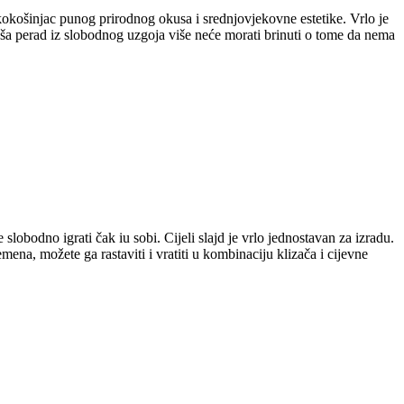
kokošinjac punog prirodnog okusa i srednjovjekovne estetike. Vrlo je
vaša perad iz slobodnog uzgoja više neće morati brinuti o tome da nema
lobodno igrati čak iu sobi. Cijeli slajd je vrlo jednostavan za izradu.
ena, možete ga rastaviti i vratiti u kombinaciju klizača i cijevne