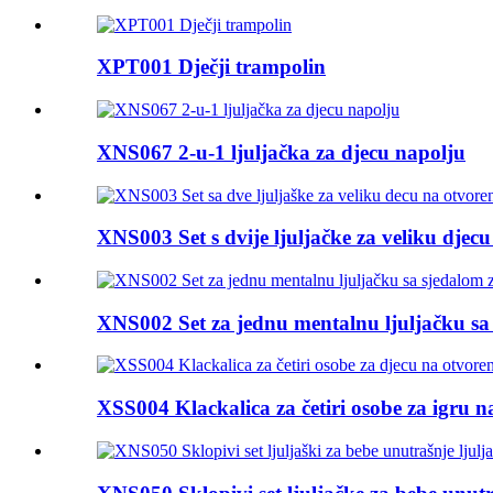
XPT001 Dječji trampolin
XNS067 2-u-1 ljuljačka za djecu napolju
XNS003 Set s dvije ljuljačke za veliku djec
XNS002 Set za jednu mentalnu ljuljačku sa 
XSS004 Klackalica za četiri osobe za igru ​​