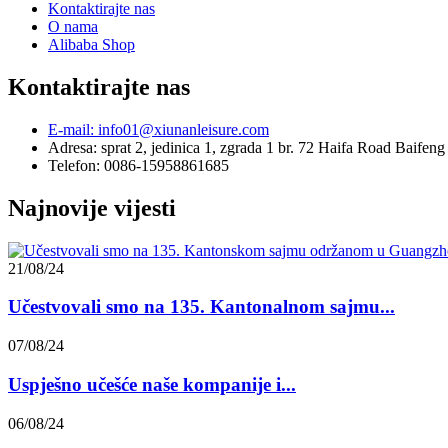
Kontaktirajte nas
O nama
Alibaba Shop
Kontaktirajte nas
E-mail: info01@xiunanleisure.com
Adresa: sprat 2, jedinica 1, zgrada 1 br. 72 Haifa Road Baife
Telefon: 0086-15958861685
Najnovije vijesti
21/08/24
Učestvovali smo na 135. Kantonalnom sajmu...
07/08/24
Uspješno učešće naše kompanije i...
06/08/24