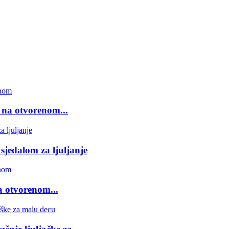
u na otvorenom...
sjedalom za ljuljanje
na otvorenom...