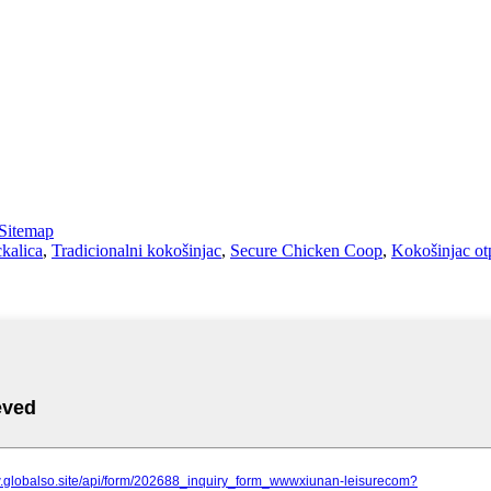
Sitemap
ckalica
,
Tradicionalni kokošinjac
,
Secure Chicken Coop
,
Kokošinjac ot