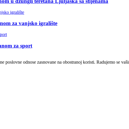
m u džungli teretana Ljuljaška sa stijenama
nom za vanjsko igralište
anom za sport
čne poslovne odnose zasnovane na obostranoj koristi. Radujemo se vaši