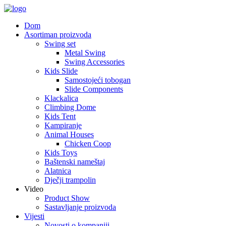
Dom
Asortiman proizvoda
Swing set
Metal Swing
Swing Accessories
Kids Slide
Samostojeći tobogan
Slide Components
Klackalica
Climbing Dome
Kids Tent
Kampiranje
Animal Houses
Chicken Coop
Kids Toys
Baštenski nameštaj
Alatnica
Dječji trampolin
Video
Product Show
Sastavljanje proizvoda
Vijesti
Novosti o kompaniji