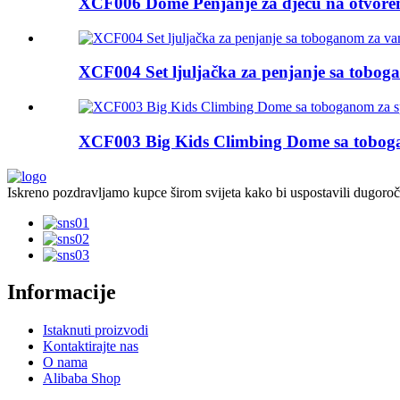
XCF006 Dome Penjanje za djecu na otvoreno
XCF004 Set ljuljačka za penjanje sa toboga
XCF003 Big Kids Climbing Dome sa tobog
Iskreno pozdravljamo kupce širom svijeta kako bi uspostavili dugoro
Informacije
Istaknuti proizvodi
Kontaktirajte nas
O nama
Alibaba Shop