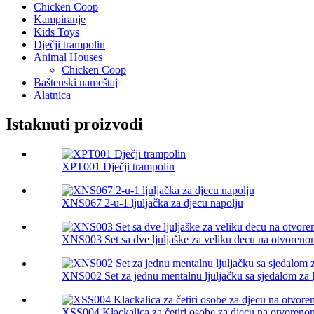
Chicken Coop
Kampiranje
Kids Toys
Dječji trampolin
Animal Houses
Chicken Coop
Baštenski nameštaj
Alatnica
Istaknuti proizvodi
XPT001 Dječji trampolin
XNS067 2-u-1 ljuljačka za djecu napolju
XNS003 Set sa dve ljuljaške za veliku decu na otvoren
XNS002 Set za jednu mentalnu ljuljačku sa sjedalom za l
XSS004 Klackalica za četiri osobe za djecu na otvoreno