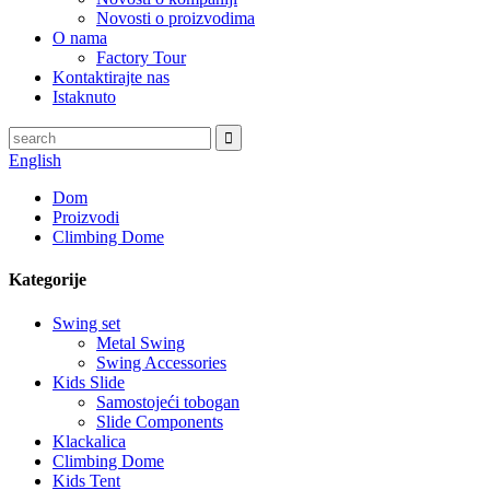
Novosti o proizvodima
O nama
Factory Tour
Kontaktirajte nas
Istaknuto
English
Dom
Proizvodi
Climbing Dome
Kategorije
Swing set
Metal Swing
Swing Accessories
Kids Slide
Samostojeći tobogan
Slide Components
Klackalica
Climbing Dome
Kids Tent