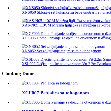
XNS050 Sklopivi set ljuljačke za bebe unutrašnje ljuljačk
XAS-N05 110CM Mrežna ljuljačka sa mrežom za korpe
XCF006 Dome Penjanje za djecu na otvorenom u džungli 
XNS052 Set za ljuljanje tanjira sa mini toboganom
XSL003 Dečje igralište na otvorenom Vrt 2,2m Besplatno
Climbing Dome
XCF007 Penjalica sa toboganom