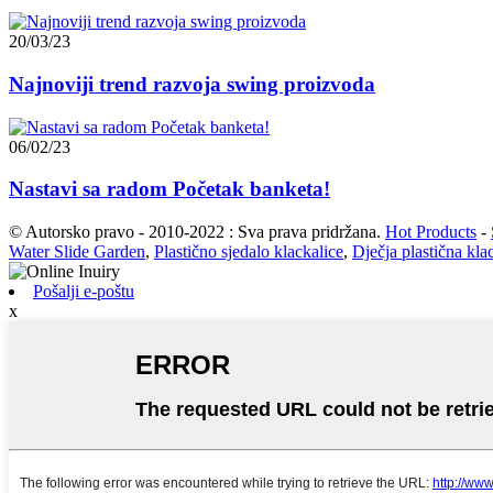
20/03/23
Najnoviji trend razvoja swing proizvoda
06/02/23
Nastavi sa radom Početak banketa!
© Autorsko pravo - 2010-2022 : Sva prava pridržana.
Hot Products
-
Water Slide Garden
,
Plastično sjedalo klackalice
,
Dječja plastična kla
Pošalji e-poštu
x