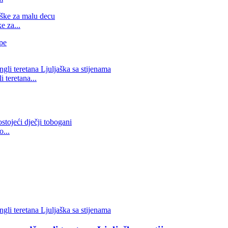
e za...
teretana...
...