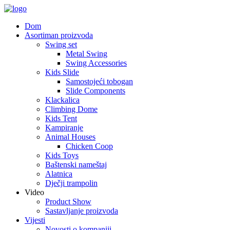
Dom
Asortiman proizvoda
Swing set
Metal Swing
Swing Accessories
Kids Slide
Samostojeći tobogan
Slide Components
Klackalica
Climbing Dome
Kids Tent
Kampiranje
Animal Houses
Chicken Coop
Kids Toys
Baštenski nameštaj
Alatnica
Dječji trampolin
Video
Product Show
Sastavljanje proizvoda
Vijesti
Novosti o kompaniji