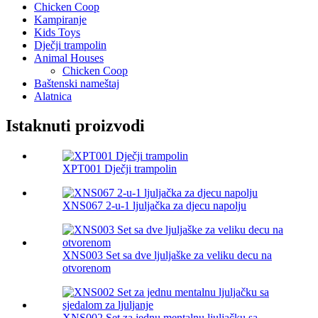
Chicken Coop
Kampiranje
Kids Toys
Dječji trampolin
Animal Houses
Chicken Coop
Baštenski nameštaj
Alatnica
Istaknuti proizvodi
XPT001 Dječji trampolin
XNS067 2-u-1 ljuljačka za djecu napolju
XNS003 Set sa dve ljuljaške za veliku decu na
otvorenom
XNS002 Set za jednu mentalnu ljuljačku sa