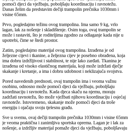
pomoći djeci da vježbaju, poboljšaju koordinaciju i ravnotežu.
Danas želim da predstavim dečiji trampolin prečnika 1030mm i
visine 65mm.
Prvo, pogledajmo težinu ovog trampolina. Ima samo 9 kg, vrlo
lagan, lak za nošenje i skladištenje. Osim toga, ovaj trampolin se
može i rastaviti, što je roditeljima zgodno za odlaganje kada nije u
upotrebi, čime se štedi prostor.
Zatim, pogledajmo materijal ovog trampolina. Izrađena je od
željezne cijevi i tkanine, a željezna cijev je posebno obrađena, koja
ima dobru izdržljivost i stabilnost, te nije lako zarđati. Tkanina je
izrađena od visoko elastičnog materijala, koji može izdržati dječje
skakanje i kretanje, a ima i dobru udobnost i neklizajuća svojstva.
Pored navedenih prednosti, ovaj trampolin ima i veoma važnu
osobinu, odnosno može pomoći djeci da vježbaju, poboljšaju
koordinaciju i ravnotežu. Kada djeca skaču na njemu, moraju
zadržati ravnotežu, što može vježbati njihovu koordinaciju i osjećaj
ravnoteže. Istovremeno, skakanje može pomoći djeci da troše
energiju i ojačaju svoju tjelesnu građu.
Sve u svemu, ovaj dečiji trampolin prečnika 1030mm i visine 65mm
je veoma praktična i zanimljiva sportska oprema. Lagan je i lak za
nošenje, a izdržljiv materijal pomaže djeci da vježbaju, poboljšavaju