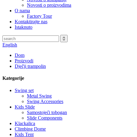
Novosti o proizvodima
O nama
Factory Tour
Kontaktirajte nas
Istaknuto
English
Dom
Proizvodi
Dječji trampolin
Kategorije
Swing set
Metal Swing
Swing Accessories
Kids Slide
Samostojeći tobogan
Slide Components
Klackalica
Climbing Dome
Kids Tent