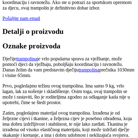
koordinaciju i ravnotežu. Ako ste u potrazi za sportskom opremom
za djecu, ovaj trampolin je definitivno dobar izbor.
Pošaljite nam email
Detalji o proizvodu
Oznake proizvoda
Dječije
trampolina
je vrlo popularna sprava za vježbanje, može
pomoći djeci da vježbaju, poboljšaju koordinaciju i ravnotežu.
Danas želim da vam predstavim dječiju
trampolina
prečnika 1030mm
i visine 65mm.
Prvo, pogledajmo težinu ovog trampolina. Ima samo 9 kg, vrlo
lagan, lak za nošenje i skladištenje. Osim toga, ovaj trampolin se
može i rastaviti, što je roditeljima zgodno za odlaganje kada nije u
upotrebi, čime se štedi prostor.
Zatim, pogledajmo materijal ovog trampolina. Izrađena je od
željezne cijevi i tkanine, a željezna cijev je posebno obrađena, koja
ima dobru izdržljivost i stabilnost, te nije lako zarđati. Tkanina je
izrađena od visoko elastičnog materijala, koji može izdržati dječje
skakanje i kretanje, a ima i dobru udobnost i neklizajuća svojstva.