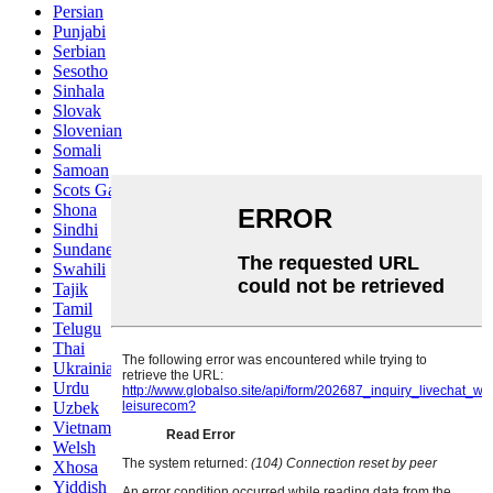
Persian
Punjabi
Serbian
Sesotho
Sinhala
Slovak
Slovenian
Somali
Samoan
Scots Gaelic
Shona
Sindhi
Sundanese
Swahili
Tajik
Tamil
Telugu
Thai
Ukrainian
Urdu
Uzbek
Vietnamese
Welsh
Xhosa
Yiddish