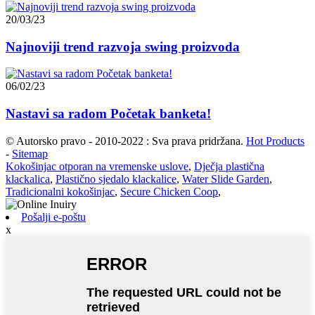
20/03/23
Najnoviji trend razvoja swing proizvoda
06/02/23
Nastavi sa radom Početak banketa!
© Autorsko pravo - 2010-2022 : Sva prava pridržana.
Hot Products
-
Sitemap
Kokošinjac otporan na vremenske uslove
,
Dječja plastična
klackalica
,
Plastično sjedalo klackalice
,
Water Slide Garden
,
Tradicionalni kokošinjac
,
Secure Chicken Coop
,
Pošalji e-poštu
x