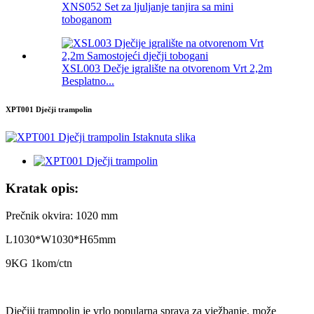
XNS052 Set za ljuljanje tanjira sa mini
toboganom
XSL003 Dečje igralište na otvorenom Vrt 2,2m
Besplatno...
XPT001 Dječji trampolin
Kratak opis:
Prečnik okvira: 1020 mm
L1030*W1030*H65mm
9KG 1kom/ctn
Dječiji trampolin je vrlo popularna sprava za vježbanje, može