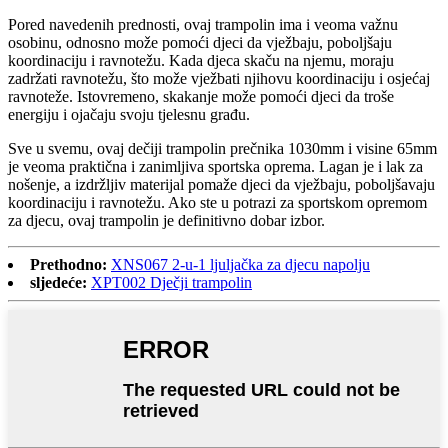
Pored navedenih prednosti, ovaj trampolin ima i veoma važnu
osobinu, odnosno može pomoći djeci da vježbaju, poboljšaju
koordinaciju i ravnotežu. Kada djeca skaču na njemu, moraju
zadržati ravnotežu, što može vježbati njihovu koordinaciju i osjećaj
ravnoteže. Istovremeno, skakanje može pomoći djeci da troše
energiju i ojačaju svoju tjelesnu građu.
Sve u svemu, ovaj dečiji trampolin prečnika 1030mm i visine 65mm
je veoma praktična i zanimljiva sportska oprema. Lagan je i lak za
nošenje, a izdržljiv materijal pomaže djeci da vježbaju, poboljšavaju
koordinaciju i ravnotežu. Ako ste u potrazi za sportskom opremom
za djecu, ovaj trampolin je definitivno dobar izbor.
Prethodno:
XNS067 2-u-1 ljuljačka za djecu napolju
sljedeće:
XPT002 Dječji trampolin