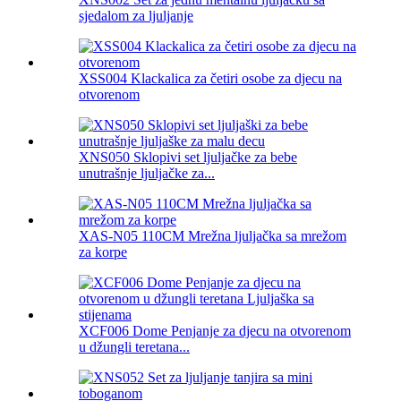
sjedalom za ljuljanje
XSS004 Klackalica za četiri osobe za djecu na
otvorenom
XNS050 Sklopivi set ljuljačke za bebe
unutrašnje ljuljačke za...
XAS-N05 110CM Mrežna ljuljačka sa mrežom
za korpe
XCF006 Dome Penjanje za djecu na otvorenom
u džungli teretana...