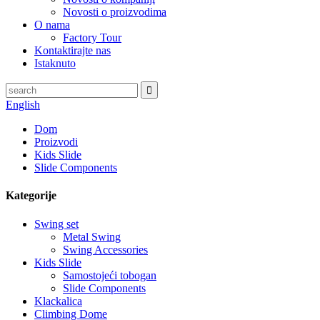
Novosti o proizvodima
O nama
Factory Tour
Kontaktirajte nas
Istaknuto
English
Dom
Proizvodi
Kids Slide
Slide Components
Kategorije
Swing set
Metal Swing
Swing Accessories
Kids Slide
Samostojeći tobogan
Slide Components
Klackalica
Climbing Dome