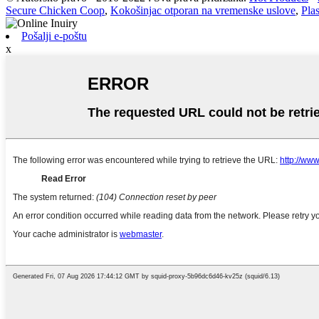
Secure Chicken Coop
,
Kokošinjac otporan na vremenske uslove
,
Plas
Pošalji e-poštu
x