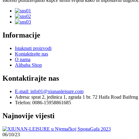
Iskreno pozdravljamo kupce širom svijeta kako bi uspostavili dugoro
Informacije
Istaknuti proizvodi
Kontaktirajte nas
O nama
Alibaba Shop
Kontaktirajte nas
E-mail: info01@xiunanleisure.com
Adresa: sprat 2, jedinica 1, zgrada 1 br. 72 Haifa Road Baife
Telefon: 0086-15958861685
Najnovije vijesti
06/10/23