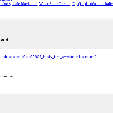
tično sjedalo klackalice
,
Water Slide Garden
,
Dječja plastična klackalic