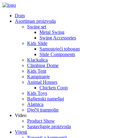
Dom
Asortiman proizvoda
Swing set
Metal Swing
Swing Accessories
Kids Slide
Samostojeći tobogan
Slide Components
Klackalica
Climbing Dome
Kids Tent
Kampiranje
Animal Houses
Chicken Coop
Kids Toys
Baštenski nameštaj
Alatnica
Dječji trampolin
Video
Product Show
Sastavljanje proizvoda
Vijesti
Novosti o kompaniji