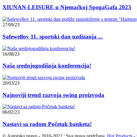
XIUNAN-LEISURE u Njemačkoj SpogaGafa 2023
27/09/23
Safewellov 11. sportski dan uzdizanja ...
16/08/23
Naša srednjogodišnja konferencija!
20/03/23
Najnoviji trend razvoja swing proizvoda
06/02/23
Nastavi sa radom Početak banketa!
© Autorsko pravo - 2010-2022 : Sva prava pridržana.
Hot Products
-