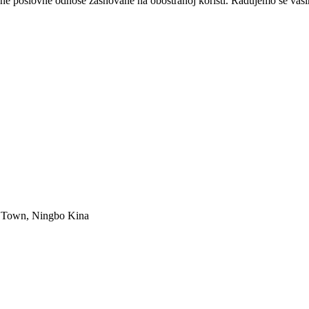
čne poslovne odnose zasnovane na obostranoj koristi. Radujemo se vaši
ng Town, Ningbo Kina