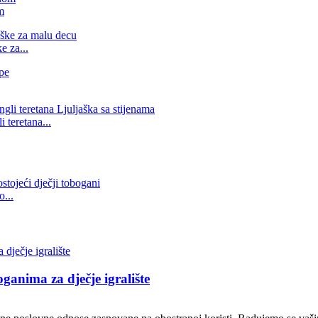
m
e za...
teretana...
...
anima za dječje igralište