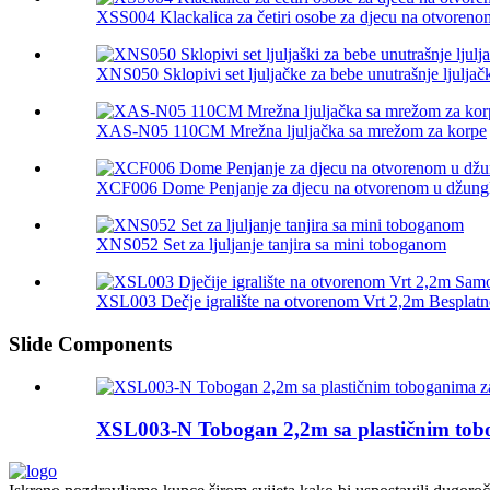
XSS004 Klackalica za četiri osobe za djecu na otvoreno
XNS050 Sklopivi set ljuljačke za bebe unutrašnje ljuljačk
XAS-N05 110CM Mrežna ljuljačka sa mrežom za korpe
XCF006 Dome Penjanje za djecu na otvorenom u džungli 
XNS052 Set za ljuljanje tanjira sa mini toboganom
XSL003 Dečje igralište na otvorenom Vrt 2,2m Besplatno
Slide Components
XSL003-N Tobogan 2,2m sa plastičnim tobog