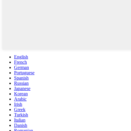
English
French
German
Portuguese
Spanish
Russian
Japanese
Korean
Arabic
Irish
Greek
Turkish
Italian
Danish
Romanian