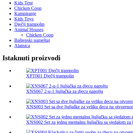
Kids Tent
Chicken Coop
Kampiranje
Kids Toys
Dječji trampolin
Animal Houses
Chicken Coop
Baštenski nameštaj
Alatnica
Istaknuti proizvodi
XPT001 Dječji trampolin
XNS067 2-u-1 ljuljačka za djecu napolju
XNS003 Set sa dve ljuljaške za veliku decu na otvoren
XNS002 Set za jednu mentalnu ljuljačku sa sjedalom za l